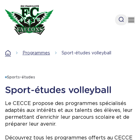
Aller
au
contenu
Open se
Op
principal
Accueil
Programmes
Sport-études volleyball
Accueil
Sports-études
Sport-études volleyball
Le CECCE propose des programmes spécialisés
adaptés aux intérêts et aux talents des élèves, leur
permettant d’enrichir leur parcours scolaire et de
préparer leur avenir.
Découvrez tous les programmes offerts au CECCE