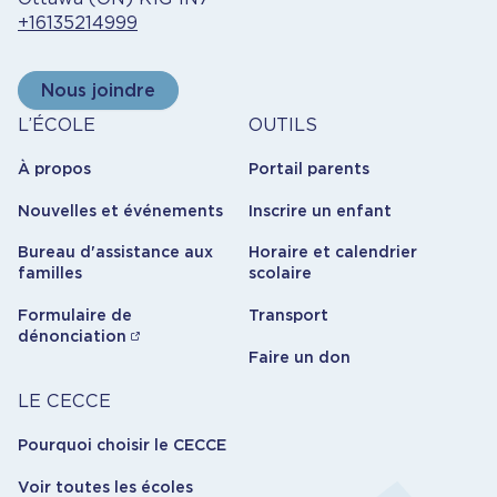
+16135214999
Nous joindre
À
Outils
L’ÉCOLE
OUTILS
propos
À propos
Portail parents
Nouvelles et événements
Inscrire un enfant
Bureau d'assistance aux
Horaire et calendrier
familles
scolaire
Formulaire de
Transport
dénonciation
Faire un don
Carrière
LE CECCE
Pourquoi choisir le CECCE
Voir toutes les écoles