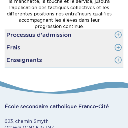
la manchette, la touche et le service, jusqu'à
l'application des tactiques collectives et les
différentes positions nos entraîneurs qualifiés
accompagnent les élèves dans leur
progression continue.
Processus d'admission
Frais
Lors du cours d'éducation physique de l'année
actuelle, les élèves doivent se démarquer au niveau
175 $
Enseignants
de leur participation active, leurs habiletés motrices
et leur condition physique.
Geneviève Lemay
Détails et dates à venir pour 2026-2027
Thierry Lavigne
Plus de 10 ans d'expérience avec le programme
Ancien joueur universitaire et professionnel
Expérience en coaching au niveau scolaire, civil et
École secondaire catholique Franco-Cité
provincial
Entraîneur certifié par le PNCE (développement
avancé)
623, chemin Smyth
Ottawa (ON) K1G 1N7